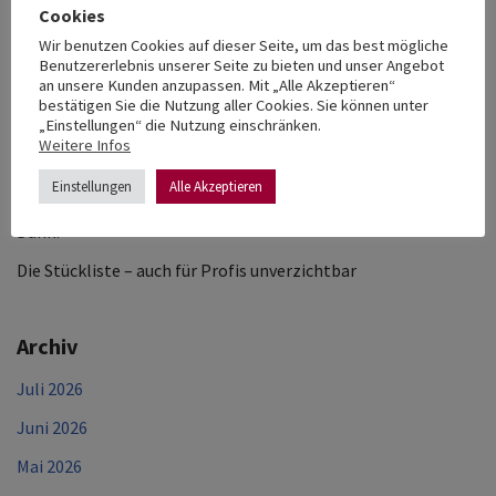
Ein Blick hinter die Kulissen: Wie kommt das fertige Holz in
Cookies
die Kurswerkstatt?
Wir benutzen Cookies auf dieser Seite, um das best mögliche
Benutzererlebnis unserer Seite zu bieten und unser Angebot
„Ich wollte endlich selbst Möbel bauen können“ – Wie Lena
an unsere Kunden anzupassen. Mit „Alle Akzeptieren“
die Kleine Schreinerausbildung für Beruf und Alltag nutzt
bestätigen Sie die Nutzung aller Cookies. Sie können unter
„Einstellungen“ die Nutzung einschränken.
Die Aufrisszeichnung – ein wichtige Station auf dem Weg
Weitere Infos
zum fertigen Möbelstück
Einstellungen
Alle Akzeptieren
Ein schönes Feedback zu unseren Tischlerkursen, vielen
Dank!
Die Stückliste – auch für Profis unverzichtbar
Archiv
Juli 2026
Juni 2026
Mai 2026