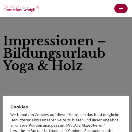
Dominikus Gehrigk
Zum
Inhalt
springen
Impressionen –
Bildungsurlaub
Yoga & Holz
Cookies
Wir benutzen Cookies auf dieser Seite, um das best mögliche
Benutzererlebnis unserer Seite zu bieten und unser Angebot
an unsere Kunden anzupassen. Mit „Alle Akzeptieren“
bestätigen Sie die Nutzung aller Cookies. Sie können unter